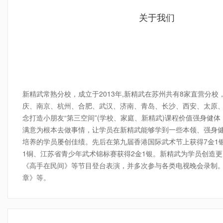
关于我们
4-7年龄传统武术私教课程
请询价
小班
新精武常熟分校，成立于2013年,新精武在苏州共有8家直营分
庆、南京、杭州、合肥、武汉、济南、青岛、长沙、西安、太原
念打造小朋友“第三空间”(学校、家庭、新精武)课程价值强身
满意为根本去做事情，让学员在新精武能够学到一些本领、强身
培养的学员屡创佳绩。先后在第九届香港国际武术节上获得7金1银
1铜、江苏省青少年武术锦标赛获得2金1银。新精武为学员创造
《高手在民间》等节目登台表演，并多次参与各类电视晚会录制
章》等。