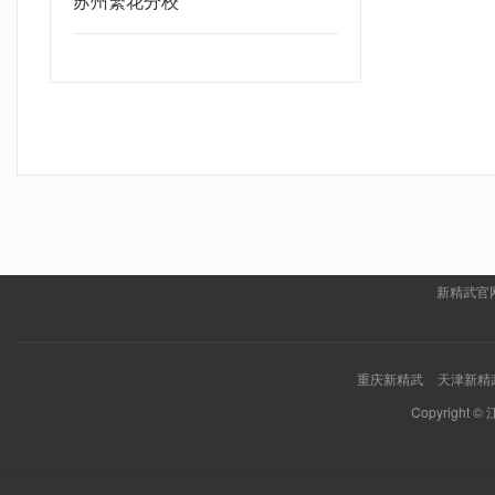
苏州繁花分校
新精武官
重庆新精武
天津新精
Copyrigh