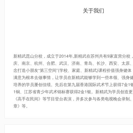
关于我们
4-7年龄传统武术私教课程
请询价
小班
新精武昆山分校，成立于2014年,新精武在苏州共有9家直营分
庆、南京、杭州、合肥、武汉、济南、青岛、长沙、西安、太原
念打造小朋友“第三空间”(学校、家庭、新精武)课程价值强身
满意为根本去做事情，让学员在新精武能够学到一些本领、强身
培养的学员屡创佳绩。先后在第九届香港国际武术节上获得7金1银
1铜、江苏省青少年武术锦标赛获得2金1银。新精武为学员创造
《高手在民间》等节目登台表演，并多次参与各类电视晚会录制
章》等。