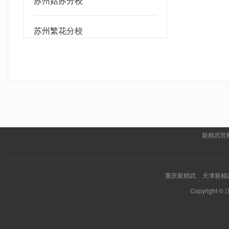
苏州姑苏分校
苏州繁花分校
新精武官
重庆新精武
天津新精
Copyrigh