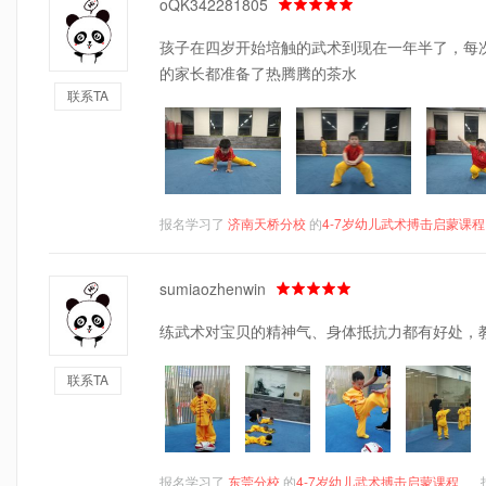
oQK342281805
孩子在四岁开始培触的武术到现在一年半了，每
的家长都准备了热腾腾的茶水
联系TA
报名学习了
济南天桥分校
的
4-7岁幼儿武术搏击启蒙课程
sumiaozhenwin
练武术对宝贝的精神气、身体抵抗力都有好处，
联系TA
报名学习了
东莞分校
的
4-7岁幼儿武术搏击启蒙课程