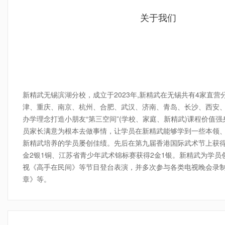
关于我们
4-7年龄传统武术私教课程
请询价
小班
新精武无锡滨湖分校，成立于2023年,新精武在无锡共有4家直
津、重庆、南京、杭州、合肥、武汉、济南、青岛、长沙、西安
办学理念打造小朋友“第三空间”(学校、家庭、新精武)课程价
员家长满意为根本去做事情，让学员在新精武能够学到一些本领
新精武培养的学员屡创佳绩。先后在第九届香港国际武术节上获得7
金2银1铜、江苏省青少年武术锦标赛获得2金1银。新精武为学
视《高手在民间》等节目登台表演，并多次参与各类电视晚会录
章》等。