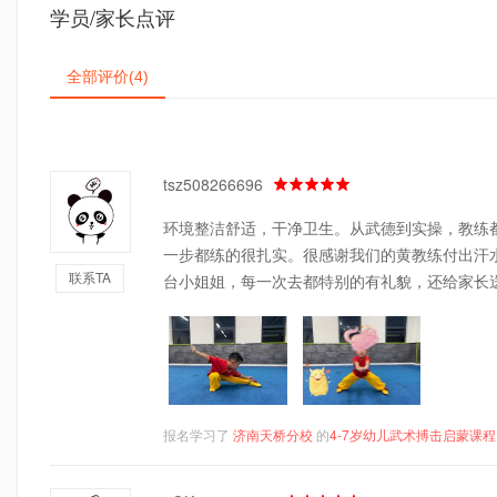
学员/家长点评
全部评价
(4)
tsz508266696
环境整洁舒适，干净卫生。从武德到实操，教练
一步都练的很扎实。很感谢我们的黄教练付出汗
联系TA
台小姐姐，每一次去都特别的有礼貌，还给家长
报名学习了
济南天桥分校
的
4-7岁幼儿武术搏击启蒙课程