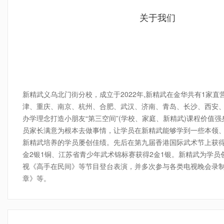
关于我们
4-7年龄传统武术私教课程
请询价
小班
新精武义乌北门街分校，成立于2022年,新精武在金华共有1家
津、重庆、南京、杭州、合肥、武汉、济南、青岛、长沙、西安
办学理念打造小朋友“第三空间”(学校、家庭、新精武)课程价
员家长满意为根本去做事情，让学员在新精武能够学到一些本领
新精武培养的学员屡创佳绩。先后在第九届香港国际武术节上获得7
金2银1铜、江苏省青少年武术锦标赛获得2金1银。新精武为学
视《高手在民间》等节目登台表演，并多次参与各类电视晚会录
章》等。