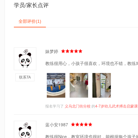
学员/家长点评
全部评价
(1)
妹梦婷
教练很用心，小孩子很喜欢，环境也不错，教练
联系TA
报名学习了
义乌北门街分校
的
4-7岁幼儿武术搏击启蒙
蓝小安1987
教练很Nice，教室环境也很好，能根据每个孩